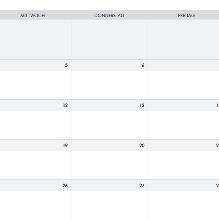
MITTWOCH
DONNERSTAG
FREITAG
5
6
12
13
1
19
20
2
26
27
2