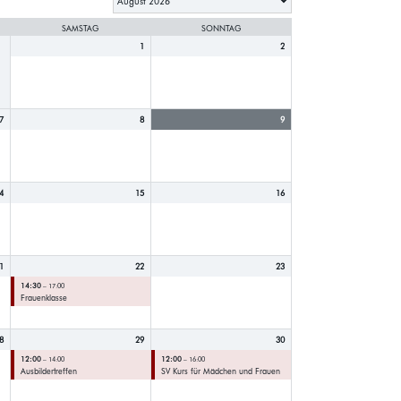
SAMSTAG
SONNTAG
1
2
7
8
9
4
15
16
1
22
23
14:30
– 17:00
Frauenklasse
8
29
30
12:00
12:00
– 14:00
– 16:00
Ausbildertreffen
SV Kurs für Mädchen und Frauen