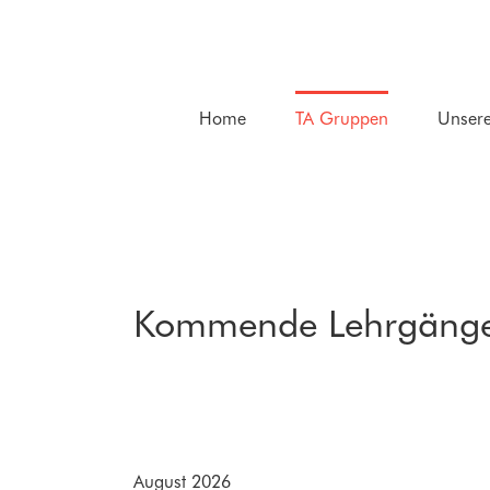
Zum
Inhalt
springen
Home
TA Gruppen
Unsere
Kommende Lehrgäng
Month
August 2026