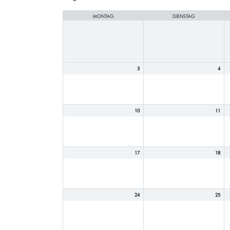
selection
MONTAG
DIENSTAG
3
4
10
11
17
18
24
25